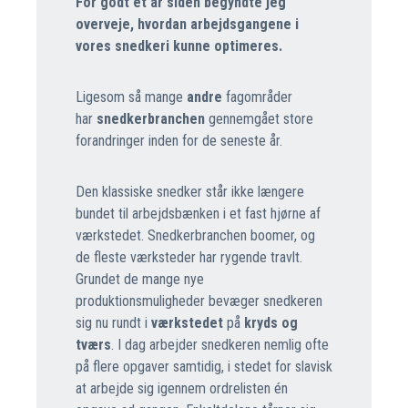
For godt et år siden begyndte jeg
overveje, hvordan arbejdsgangene i
vores snedkeri kunne optimeres.
Ligesom så mange
andre
fagområder
har
snedkerbranchen
gennemgået store
forandringer inden for de seneste år.
Den klassiske snedker står ikke længere
bundet til arbejdsbænken i et fast hjørne af
værkstedet. Snedkerbranchen boomer, og
de fleste værksteder har rygende travlt.
Grundet de mange nye
produktionsmuligheder bevæger snedkeren
sig nu rundt i
værkstedet
på
kryds og
tværs
. I dag arbejder snedkeren nemlig ofte
på flere opgaver samtidig, i stedet for slavisk
at arbejde sig igennem ordrelisten én