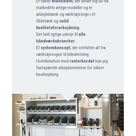
Et sandt
multitalent
, der skiller sig ud fra
markedets øvrige modeller og er
arbejdsbænk og værktøjsvogn i ét.
Slidstærk og
solid
kvalitetsforarbejdning
.
Det helt rigtige udstyr til
alle
håndværksbrancher
.
Et
systemkoncept
, der omfatter alt fra
værktøjsvogne til bilindretning.
I kombination med
rasterbordet
kan jeg
fastspænde arbejdsemnerne for sikker
bearbejdning.