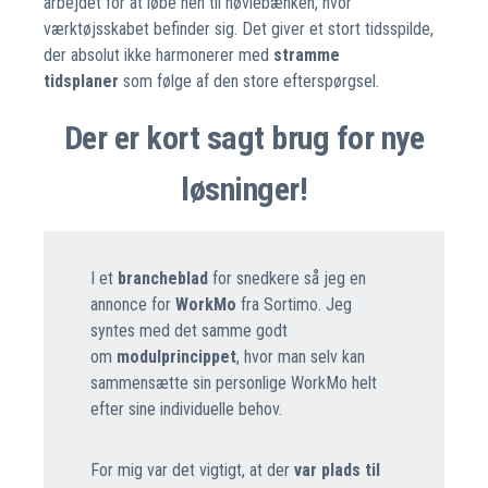
arbejdet for at løbe hen til høvlebænken, hvor
værktøjsskabet befinder sig. Det giver et stort tidsspilde,
der absolut ikke harmonerer med
stramme
tidsplaner
som følge af den store efterspørgsel.
Der er kort sagt brug for nye
løsninger!
I et
brancheblad
for snedkere så jeg en
annonce for
WorkMo
fra Sortimo. Jeg
syntes med det samme godt
om
modulprincippet
, hvor man selv kan
sammensætte sin personlige WorkMo helt
efter sine individuelle behov.
For mig var det vigtigt, at der
var plads til