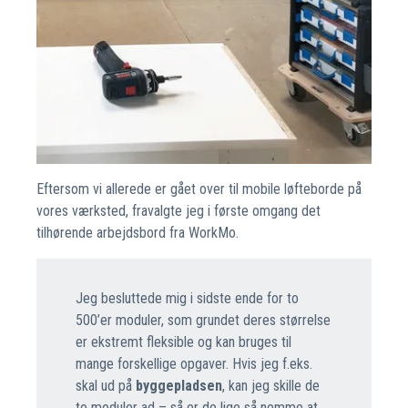
Eftersom vi allerede er gået over til mobile løfteborde på
vores værksted, fravalgte jeg i første omgang det
tilhørende arbejdsbord fra WorkMo.
Jeg besluttede mig i sidste ende for to
500’er moduler, som grundet deres størrelse
er ekstremt fleksible og kan bruges til
mange forskellige opgaver. Hvis jeg f.eks.
skal ud på
byggepladsen
, kan jeg skille de
to moduler ad – så er de lige så nemme at