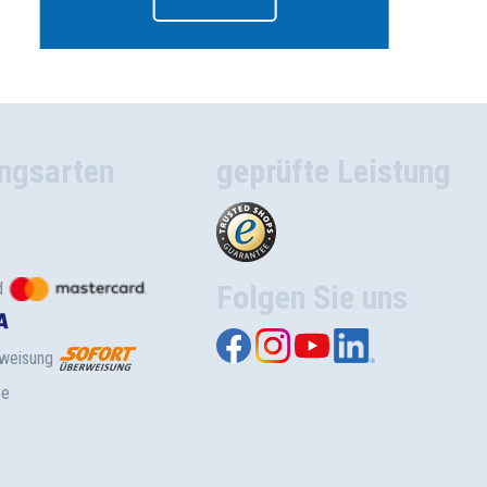
ngsarten
geprüfte Leistung
d
Folgen Sie uns
rweisung
se