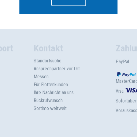
port
Kontakt
Zahlu
Standortsuche
PayPal
Ansprechpartner vor Ort
Messen
MasterCar
Für Flottenkunden
Visa
Ihre Nachricht an uns
Rückrufwunsch
Sofortübe
Sortimo weltweit
Vorauskas