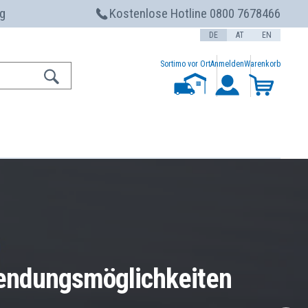
g
Kostenlose Hotline 0800 7678466
DE
AT
EN
Sortimo vor Ort
Anmelden
Warenkorb
nwendungsmöglichkeiten