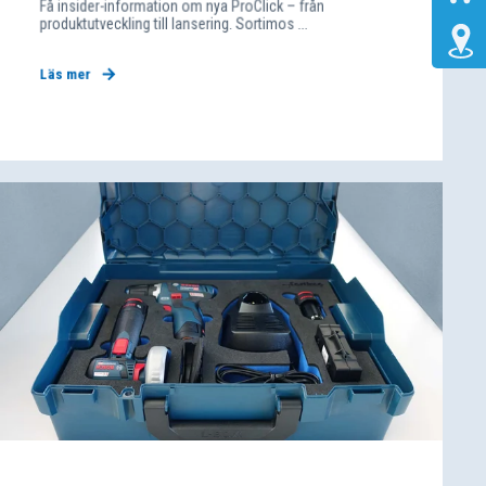
Få insider-information om nya ProClick – från
produktutveckling till lansering. Sortimos ...
Läs mer