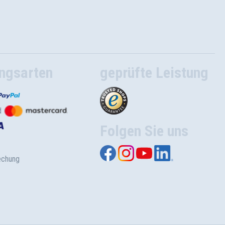
ngsarten
geprüfte Leistung
d
Folgen Sie uns
echung