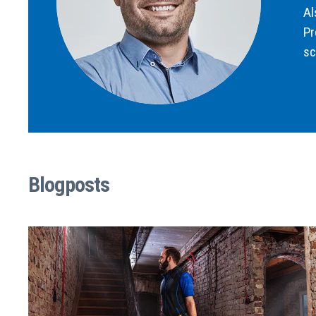
Al
Pr
sc
Blogposts