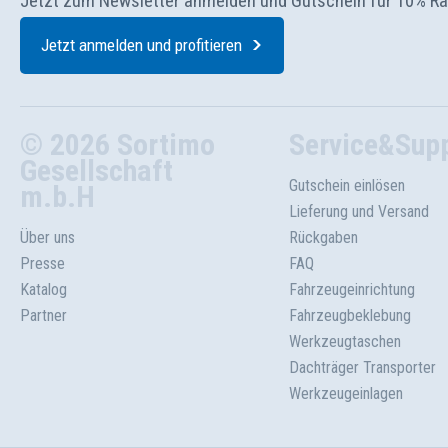
Jetzt zum Newsletter anmelden und Gutschein für 10% R
Jetzt anmelden und profitieren
© 2026 Sortimo
Service&Sup
Gesellschaft
Gutschein einlösen
m.b.H
Lieferung und Versand
Über uns
Rückgaben
Presse
FAQ
Katalog
Fahrzeugeinrichtung
Partner
Fahrzeugbeklebung
Werkzeugtaschen
Dachträger Transporter
Werkzeugeinlagen