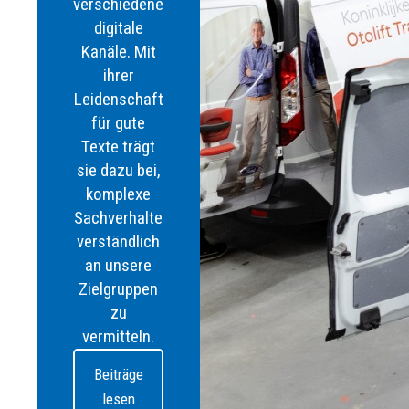
verschiedene
digitale
Kanäle. Mit
ihrer
Leidenschaft
für gute
Texte trägt
sie dazu bei,
komplexe
Sachverhalte
verständlich
an unsere
Zielgruppen
zu
vermitteln.
Beiträge
lesen