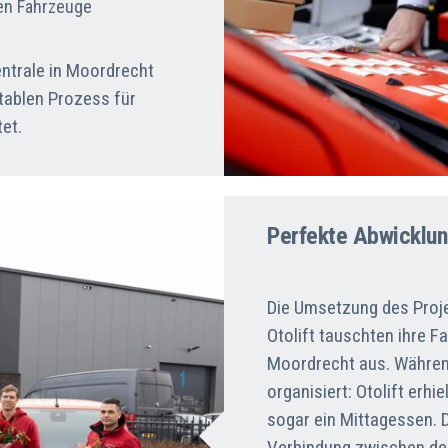
ten Fahrzeuge
entrale in Moordrecht
tablen Prozess für
et.
Perfekte Abwicklu
Die Umsetzung des Proje
Otolift tauschten ihre F
Moordrecht aus. Während 
organisiert: Otolift erhi
sogar ein Mittagessen. D
Verbindung zwischen de