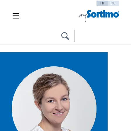
FR
NL